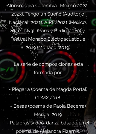
Alonso) (gira Colombia- México
2022-
2023)
, Tengo un Sueño (Auditorio
Nacional, 2021), AIRES2021 (México,
2021), Ny3t (París y Berlín, 2020) y
Festival Monaco Electroacustique
2019 (Mónaco, 2019)
La serie de composiciones está
formada por.
- Plegaria (poema de Magda Portal)
CDMX,2018.
- Besas (poema de Paola Becerra)
Mérida, 2019
- Palabras (vídeo-danza basado en el
poema de Alejandra Pizarnik,