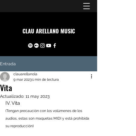
CLAU ARELLANO MUSIC
Entrada
clauarellanola
9 mar 2023
1 min de lectura
Vita
Actualizado:
11 may 2023
IV. Vita 
(Tengan precaución con los volúmenes de los 
audios, estas son maquetas MIDI y está prohibida 
su reproducción) 