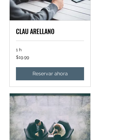
CLAU ARELLANO
1 h
19.99
$19.99
pesos
mexicanos
Reservar ahora