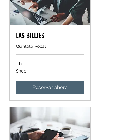
LAS BILLIES
Quinteto Vocal
1 h
300
$300
pesos
mexicanos
Reservar ahora